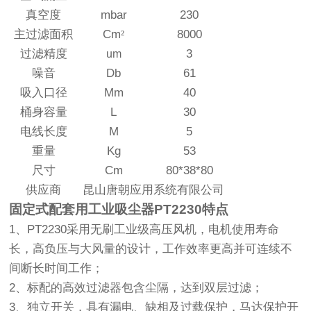
真空度
mbar
230
主过滤面积
Cm
²
8000
过滤精度
3
um
噪音
Db
61
吸入口径
Mm
40
桶身容量
L
30
电线长度
M
5
重量
Kg
53
尺寸
Cm
80*38*80
供应商
昆山唐朝应用系统有限公司
固定式配套用工业吸尘器
PT2230
特点
1
、
PT2230
采用无刷工业级高压风机
，电机使用寿命
长，高负压与大风量的设计，工作效率更高并可连续不
间断长时间工作；
2
、标配的高效过滤器包含尘隔，达到双层过滤
；
3
、独立开关，具有漏电、缺相及过载保护，马达保护开