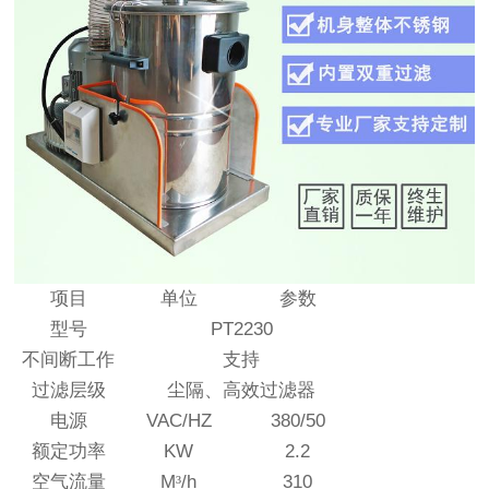
项目
单位
参数
型号
PT2230
不间断工作
支持
过滤层级
尘隔、高效过滤器
电源
VAC/HZ
380/50
额定功率
KW
2.2
空气流量
M
³
/h
310